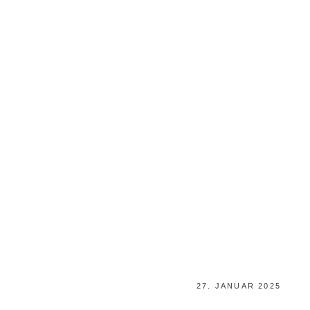
POSTED
27. JANUAR 2025
ON