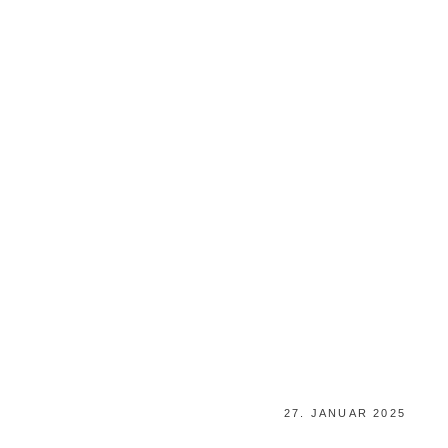
POSTED
27. JANUAR 2025
ON