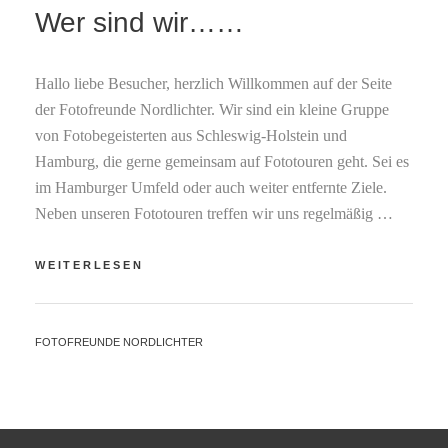
Wer sind wir……
Hallo liebe Besucher, herzlich Willkommen auf der Seite
der Fotofreunde Nordlichter. Wir sind ein kleine Gruppe
von Fotobegeisterten aus Schleswig-Holstein und
Hamburg, die gerne gemeinsam auf Fototouren geht. Sei es
im Hamburger Umfeld oder auch weiter entfernte Ziele.
Neben unseren Fototouren treffen wir uns regelmäßig …
WER
WEITERLESEN
SIND
WIR……
BY
FOTOFREUNDE NORDLICHTER