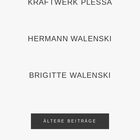
KRAFTWERK PLESSA
HERMANN WALENSKI
BRIGITTE WALENSKI
Beitragsnavigation
ÄLTERE BEITRÄGE