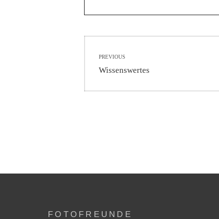
Beitragsnavigati
PREVIOUS
Previous
Wissenswertes
post:
FOTOFREUNDE