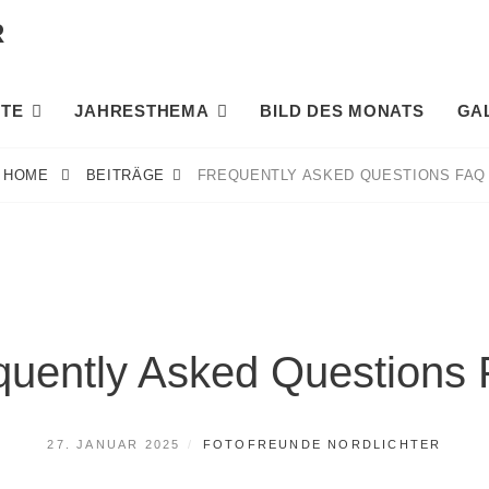
R
TE
JAHRESTHEMA
BILD DES MONATS
GA
HOME
BEITRÄGE
FREQUENTLY ASKED QUESTIONS FAQ
quently Asked Questions
POSTED
BY
27. JANUAR 2025
FOTOFREUNDE NORDLICHTER
ON