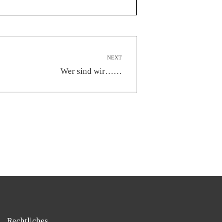
NEXT
Next
Wer sind wir……
post:
Rechtliches