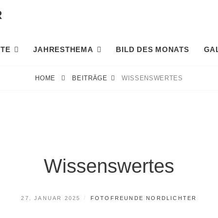
R
TE
JAHRESTHEMA
BILD DES MONATS
GA
HOME
BEITRÄGE
WISSENSWERTES
Wissenswertes
POSTED
BY
27. JANUAR 2025
FOTOFREUNDE NORDLICHTER
ON