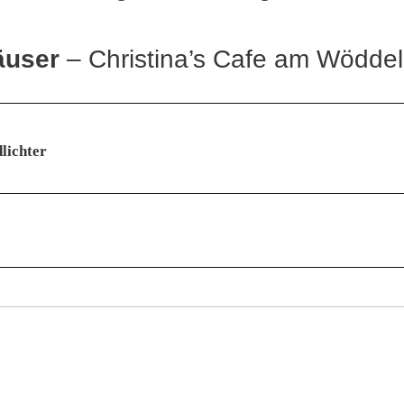
äuser
– Christina’s Cafe am Wöddel
lichter
on