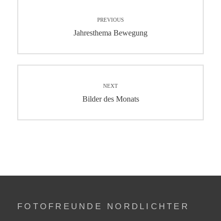
Beitragsnavigation
PREVIOUS
Previous
Jahresthema Bewegung
post:
NEXT
Next
Bilder des Monats
post:
FOTOFREUNDE NORDLICHTER