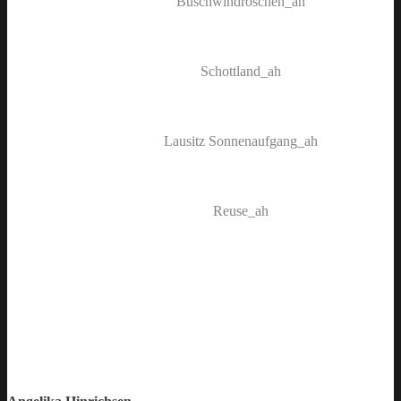
Buschwindröschen_ah
Schottland_ah
Lausitz Sonnenaufgang_ah
Reuse_ah