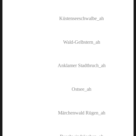
Küstenseeschwalbe_ah
Wald-Gelbstern_ah
Anklamer Stadtbruch_ah
Ostsee_ah
Märchenwald Rügen_ah