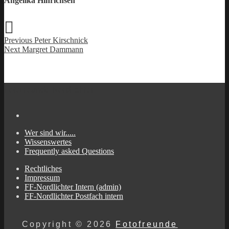
Angelika Hinrichsen
Previous
Previous
Peter Kirschnick
Beitragsnavigation
Next
post:
Next
Margret Dammann
post:
Fotofreunde Nordlichter
Wer sind wir.....
Wissenswertes
Frequently asked Questions
Rechtliches
Impressum
FF-Nordlichter Intern (admin)
FF-Nordlichter Postfach intern
Copyright © 2026
Fotofreunde