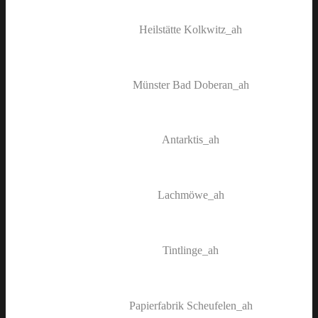
Heilstätte Kolkwitz_ah
Münster Bad Doberan_ah
Antarktis_ah
Lachmöwe_ah
Tintlinge_ah
Papierfabrik Scheufelen_ah