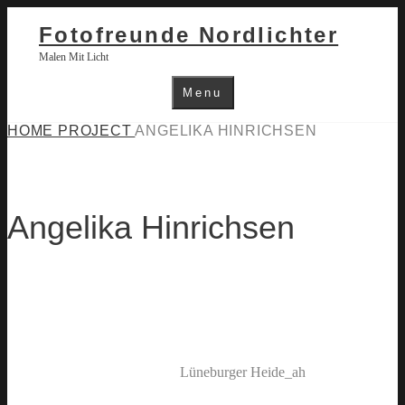
Skip
to
Fotofreunde Nordlichter
content
Malen Mit Licht
Menu
HOME
PROJECT
ANGELIKA HINRICHSEN
Angelika Hinrichsen
Lüneburger Heide_ah