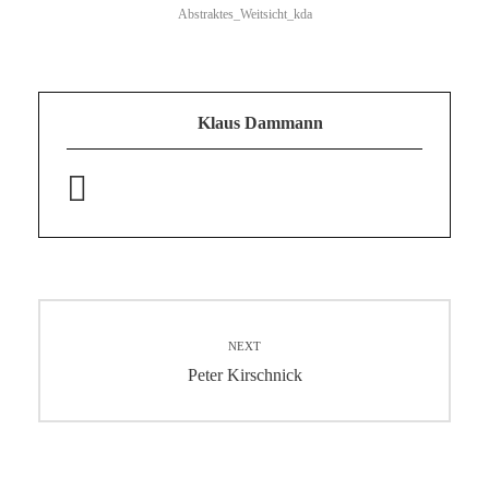
Abstraktes_Weitsicht_kda
Klaus Dammann
Beitragsnavigation
NEXT
Next
Peter Kirschnick
post: