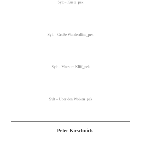
Sylt – Küste_pek
Sylt – Große Wanderdüne_pek
Sylt – Morsum Kliff_pek
Sylt – Über den Wolken_pek
Peter Kirschnick