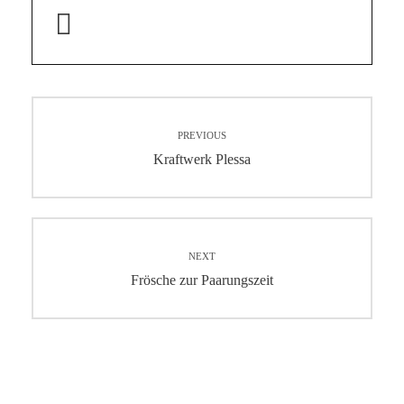
Beitragsnavigation
PREVIOUS
Previous
Kraftwerk Plessa
post:
NEXT
Next
Frösche zur Paarungszeit
post: