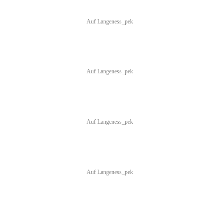
Auf Langeness_pek
Auf Langeness_pek
Auf Langeness_pek
Auf Langeness_pek