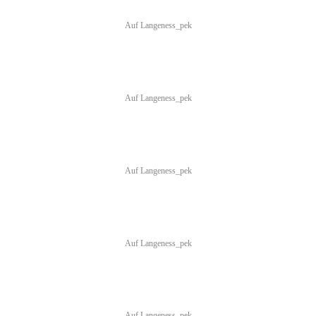
Auf Langeness_pek
Auf Langeness_pek
Auf Langeness_pek
Auf Langeness_pek
Auf Langeness_pek