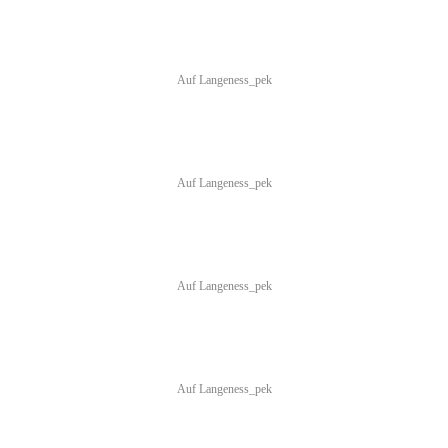
Auf Langeness_pek
Auf Langeness_pek
Auf Langeness_pek
Auf Langeness_pek