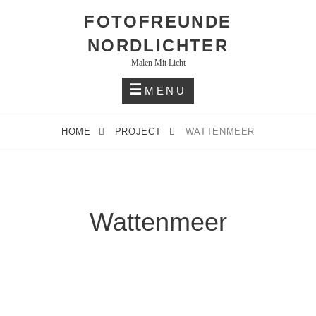
Skip
FOTOFREUNDE
to
NORDLICHTER
content
Malen Mit Licht
MENU
HOME
PROJECT
WATTENMEER
Wattenmeer